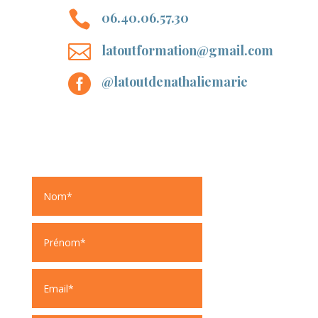

06.40.06.57.30

latoutformation@gmail.com

@latoutdenathaliemarie