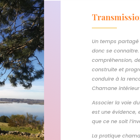
Transmissio
Un temps partagé 
donc se connaitre. 
compréhension, de
construite et prog
conduire à la renco
Chamane intérieur 
Associer la voie d
est une évidence, 
que ce ne soit l’inv
La pratique chaman